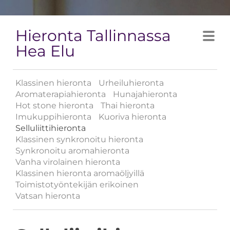
Hieronta Tallinnassa
Hea Elu
Klassinen hieronta
Urheiluhieronta
Aromaterapiahieronta
Hunajahieronta
Hot stone hieronta
Thai hieronta
Imukuppihieronta
Kuoriva hieronta
Selluliittihieronta
Klassinen synkronoitu hieronta
Synkronoitu aromahieronta
Vanha virolainen hieronta
Klassinen hieronta aromaöljyillä
Toimistotyöntekijän erikoinen
Vatsan hieronta