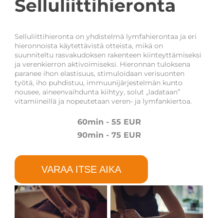
Selluliittihieronta
Selluliittihieronta on yhdistelmä lymfahierontaa ja eri
hieronnoista käytettävistä otteista, mikä on
suunniteltu rasvakudoksen rakenteen kiinteyttämiseksi
ja verenkierron aktivoimiseksi. Hieronnan tuloksena
paranee ihon elastisuus, stimuloidaan verisuonten
työtä, iho puhdistuu, immuunijärjestelmän kunto
nousee, aineenvaihdunta kiihtyy, solut „ladataan”
vitamiineillä ja nopeutetaan veren- ja lymfankiertoa.
60min - 55 EUR
90min - 75 EUR
VARAA ITSE AIKA